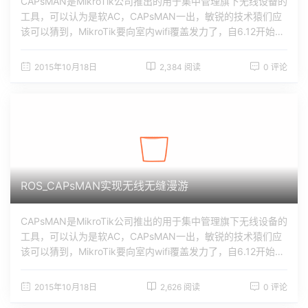
CAPsMAN是MikroTik公司推出的用于集中管理旗下无线设备的
工具，可以认为是软AC，CAPsMAN一出，敏锐的技术猿们应
该可以猜到，MikroTik要向室内wifi覆盖发力了，自6.12开始，
经过多个版本的完善，直到现在的6.19正式版，CAPsMAN逐
步趋于完善，果不其然，MikroTik公司在14年9月公布了旗下的
2015年10月18日
2,384 阅读
0 评论
首款室内吸顶AP：cAP-2n！cap：cap就是Controlled Access
Point，就是被管理的AP。CAPsMAN：就是Controlled Acces
s Point system Manager的简称，大家叫AP管理系统，AP控
制器，ROS AC软件什么的，随意，本文就称#p#分页标题#e#
CAPsMAN。安装：CAPsMAN现为一个独立的功能包，大家可
以去http://www.mikrotik.com/download下载。其实最新的标
准升级包upgrade已经包含了CAPsMAN功能包，只要启用即
可。怎么启用和安装，这里就不废话了。注意：就目前的最新
ROS_CAPsMAN实现无线无缝漫游
版本6.19而言，设备在启用CAPsMAN功能包之后会自动禁用w
ireless包。成功安...
CAPsMAN是MikroTik公司推出的用于集中管理旗下无线设备的
工具，可以认为是软AC，CAPsMAN一出，敏锐的技术猿们应
该可以猜到，MikroTik要向室内wifi覆盖发力了，自6.12开始，
经过多个版本的完善，直到现在的6.19正式版，CAPsMAN逐
步趋于完善，果不其然，MikroTik公司在14年9月公布了旗下的
2015年10月18日
2,626 阅读
0 评论
首款室内吸顶AP：cAP-2n！cap：cap就是Controlled Access