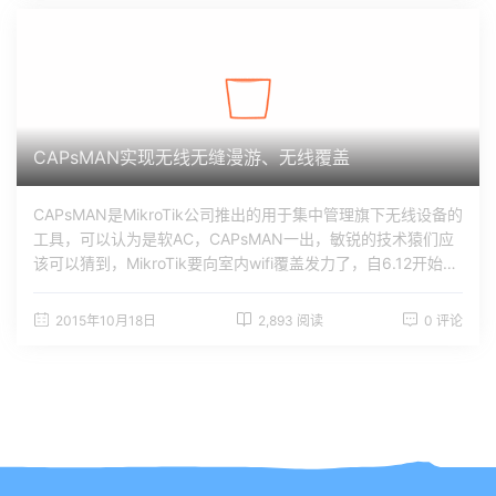
Point，就是被管理的AP。CAPsMAN：就是Controlled Acces
s Point system Manager的简称，大家叫AP管理系统，AP控
制器，ROS AC软件什么的，随意，本文就称#p#分页标题#e#
CAPsMAN。安装：CAPsMAN现为一个独立的功能包，大家可
以去http://www.mikrotik.com/download下载。其实最新的标
准升级包upgrade已经包含了CAPsMAN功能包，只要启用即
可。怎么启用和安装，这里就不废话了。注意：就目前的最新
CAPsMAN实现无线无缝漫游、无线覆盖
版本6.19而言，设备在启用CAPsMAN功能包之后会自动禁用w
ireless包。成功安...
CAPsMAN是MikroTik公司推出的用于集中管理旗下无线设备的
工具，可以认为是软AC，CAPsMAN一出，敏锐的技术猿们应
该可以猜到，MikroTik要向室内wifi覆盖发力了，自6.12开始，
经过多个版本的完善，直到现在的6.19正式版，CAPsMAN逐
步趋于完善，果不其然，MikroTik公司在14年9月公布了旗下的
2015年10月18日
2,893 阅读
0 评论
首款室内吸顶AP：cAP-2n！cap：cap就是Controlled Access
Point，就是被管理的AP。CAPsMAN：就是Controlled Acces
s Point system Manager的简称，大家叫AP管理系统，AP控
制器，ROS AC软件什么的，随意，本文就称#p#分页标题#e#
CAPsMAN。安装：CAPsMAN现为一个独立的功能包，大家可
以去http://www.mikrotik.com/download下载。其实最新的标
准升级包upgrade已经包含了CAPsMAN功能包，只要启用即