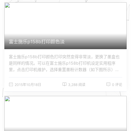
内网使用公网的IP访问服务器就能正常打开了。
富士施乐p158b打印颜色淡
富士施乐p158b打印颜色打印突然变得非常淡，更换了墨盒也
是同样的情况。可以在富士施乐p158b打印机设定实用程序
里，点击打印机维护，选择重置墨粉计数器（如下图所示），
在打印两张测试纸张，一般问题即可解决
2015年10月18日
3,288 阅读
0 评论