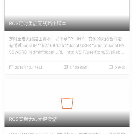
ROS定时重启无线路由脚本
定时重启无线路由脚本，以下是TP-LINK，其他的无线暂时没
有试过:local IP "192.168.1.254":local USER "admin":local PA
SSWORD "admin":local URL "http://$IP/userRpm/SysRebo
otRpm.htm?Reboot=%D6%D8%C6%F4%C2%B7%D3%C9%
C6%F7":if ( [ /ping $IP count=5 ] !=0 ) do={ :log info ("$IP
2015年10月18日
2,408 阅读
0 评论
在线,现在重启!") /tool fetch url=$URL mode=http user=$U
SER password=$PASSWORD keep-result=no}
ROS实现无线无缝漫游