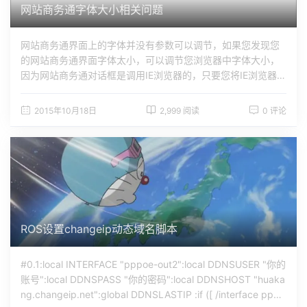
网站商务通字体大小相关问题
网站商务通界面上的字体并没有参数可以调节，如果您发现您
的网站商务通界面字体太小，可以调节您浏览器中字体大小，
因为网站商务通对话框是调用IE浏览器的，只要您将IE浏览器中
的字体调大，网站商务通界面上的字体就会跟着一起变大。具
体操作，打开IE浏览器，点击查看，字体大小，如下图：通过
2015年10月18日
2,999 阅读
0 评论
上述操作我们可以将商务通对话窗口中的字体调整大小，如果
要将网站商务通导航条及工具栏上的字体调整大小呢？这上面
的字体大小是固定的，如果您觉得字体太小的话可以调整您电
脑显示器的分辨率，这样就可以将你电脑上所有字体都变大。
具体操作，右击电脑桌面空白部分，点击属性，点击设置，屏
幕分辨率，只要将分辨率调小即可。如下图：
ROS设置changeip动态域名脚本
#0.1:local INTERFACE "pppoe-out2":local DDNSUSER "你的
账号":local DDNSPASS "你的密码":local DDNSHOST "huaka
ng.changeip.net":global DDNSLASTIP :if ([ /interface pppo