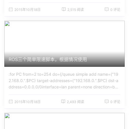
e-client get [/interface pppoe-client find name=$INTERFA
CE ] running]=true) do={ :local DDNSIP [ /ip address get [/
2015年10月18日
2,515 阅读
0 评论
ip address find dynamic=yes interface="$INTERFACE" ] ad
dress ]
et DDNSIP [:pick $DDNSIP 0 [:find $DDNSIP
"/"] ] :if ( [:typeof $DDNSLASTIP]=&...
ROS三个简单限速脚本，根据情况使用
:for PC from=2 to=254 do={/queue simple add name=("19
2.168.0.".$PC) target-addresses=("192.168.0.".$PC) dst-a
ddress=0.0.0.0/0interface=lan parent=none direction=bot
h priority=8 queue=default-small/default-small limit-at=50
0000/2000000 max-limit=800000/5000000 total-queue=
2015年10月18日
2,493 阅读
0 评论
default-small disabled=no}:for PC from=2 to=200 do={/que
ue simple add name=("192.168.1.".$PC) target-addresses=
("192.168.1.".$PC) dst-address=0.0.0.0/0interface=LAN p
arent=none directio...