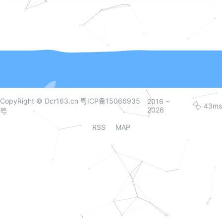
包-javaagent:E:/WebStorm/ja-netfilter/ja-netfilter/ja-netfilte
r.jarWEBSTORM激活码：1PA3AFINM4-eyJsaWNlbnNlSWQi
OiIxUEEzQUZJTk00IiwibGljZW5zZWVOYW1lIjoi5rC45LmF
5r+A5rS7IHd3d8K3YWppaHVvwrdjb20iLCJhc3NpZ25lZU
5hbWUiOiIiLCJhc3NpZ25lZUVtYWlsIjoiIiwibGljZW5zZVJlc3
RyaW...
CopyRight © Dcr163.cn
粤ICP备15066935
2016 ~
43ms
2026
号
RSS
MAP